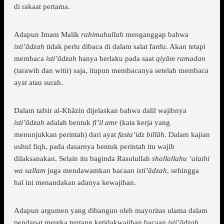
di rakaat pertama.
Adapun Imam Malik
rahimahullah
menganggap bahwa
isti’ādzah
tidak perlu dibaca di dalam salat fardu. Akan tetapi
membaca
isti’ādzah
hanya berlaku pada saat
qiyām ramadan
(tarawih dan witir) saja, itupun membacanya setelah membaca
ayat atau surah.
Dalam tafsir al-Khāzin dijelaskan bahwa dalil wajibnya
isti’ādzah
adalah bentuk
fi’il amr
(kata kerja yang
menunjukkan perintah) dari ayat
fasta’idz billāh
. Dalam kajian
ushul fiqh, pada dasarnya bentuk perintah itu wajib
dilaksanakan. Selain itu baginda Rasulullah
shallallahu ‘alaihi
wa sallam
juga mendawamkan bacaan
isti’ādzah
, sehingga
hal ini menandakan adanya kewajiban.
Adapun argumen yang dibangun oleh mayoritas ulama dalam
pendapat mereka tentang ketidakwajiban bacaan
isti’ādzah