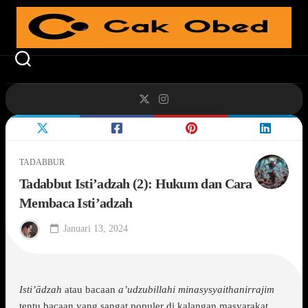
Skip
to
content
TADABBUR
Tadabbut Isti’adzah (2): Hukum dan Cara
Membaca Isti’adzah
Januari 13, 2024
Isti’ādzah
atau bacaan
a’udzubillahi minasysyaithanirrajim
tentu bacaan yang sangat populer di kalangan masyarakat