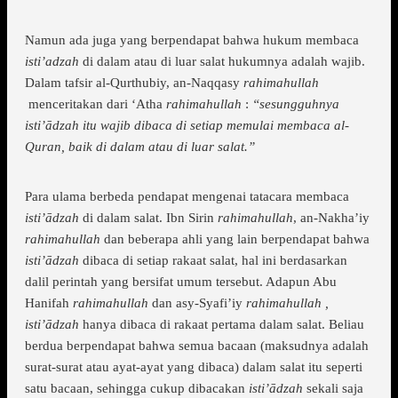
Namun ada juga yang berpendapat bahwa hukum membaca
isti’adzah
di dalam atau di luar salat hukumnya adalah wajib.
Dalam tafsir al-Qurthubiy, an-Naqqasy
rahimahullah
menceritakan dari ‘Atha
rahimahullah
:
“sesungguhnya
isti’ādzah itu wajib dibaca di setiap memulai membaca al-
Quran, baik di dalam atau di luar salat.”
Para ulama berbeda pendapat mengenai tatacara membaca
isti’ādzah
di dalam salat. Ibn Sirin
rahimahullah
, an-Nakha’iy
rahimahullah
dan beberapa ahli yang lain berpendapat bahwa
isti’ādzah
dibaca di setiap rakaat salat, hal ini berdasarkan
dalil perintah yang bersifat umum tersebut. Adapun Abu
Hanifah
rahimahullah
dan asy-Syafi’iy
rahimahullah ,
isti’ādzah
hanya dibaca di rakaat pertama dalam salat. Beliau
berdua berpendapat bahwa semua bacaan (maksudnya adalah
surat-surat atau ayat-ayat yang dibaca) dalam salat itu seperti
satu bacaan, sehingga cukup dibacakan
isti’ādzah
sekali saja