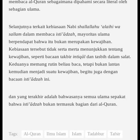
membaca al-Quran sebagaimana dipahami secara literal oleh
sebagian ulama.
Selanjutnya terkait kebiasaan Nabi
shallallahu ‘alaihi wa
sallam
dalam membaca
isti’ādzah,
mayoritas ulama
berpendapat bahwa itu bukan merupakan kewajiban.
Kebiasaan tersebut tidak serta merta menunjukkan tentang
kewajiban, seperti bacaan takbir
intiqāl
dan tasbih dalam salat.
Keduanya memang rutin beliau baca, tetapi bukan lantas
kemudian menjadi suatu kewajiban, begitu juga dengan
bacaan
isti’ādzah
ini.
dan yang terakhir adalah bahwasanya semua ulama sepakat
bahwa
isti’ādzah
bukan termasuk bagian dari al-Quran.
Tags:
Al-Quran
Ilmu Islam
Islam
Tadabbur
Tafsir