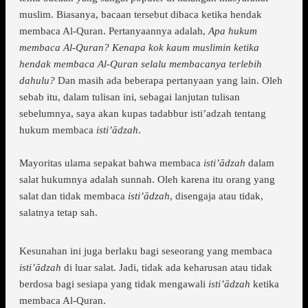
muslim. Biasanya, bacaan tersebut dibaca ketika hendak
membaca Al-Quran. Pertanyaannya adalah,
Apa hukum
membaca Al-Quran? Kenapa kok kaum muslimin ketika
hendak membaca Al-Quran selalu membacanya terlebih
dahulu?
Dan masih ada beberapa pertanyaan yang lain. Oleh
sebab itu, dalam tulisan ini, sebagai lanjutan tulisan
sebelumnya, saya akan kupas tadabbur isti’adzah tentang
hukum membaca
isti’ādzah
.
Mayoritas ulama sepakat bahwa membaca
isti’ādzah
dalam
salat hukumnya adalah sunnah. Oleh karena itu orang yang
salat dan tidak membaca
isti’ādzah
, disengaja atau tidak,
salatnya tetap sah.
Kesunahan ini juga berlaku bagi seseorang yang membaca
isti’ādzah
di luar salat. Jadi, tidak ada keharusan atau tidak
berdosa bagi sesiapa yang tidak mengawali
isti’ādzah
ketika
membaca Al-Quran.