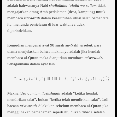
adalah bahwasanya Nabi
shallallahu ‘alaihi wa sallam
tidak
mengajarkan orang Arab pedalaman (desa, kampung) untuk
membaca
isti’ādzah
dalam keseluruhan ritual salat. Sementara
itu, menunda penjelasan di luar waktunya tidak
diperbolehkan.
Kemudian mengenai ayat 98 surah an-Nahl tersebut, para
ulama menjelaskan bahwa maknanya adalah jika hendak
membaca al-Quran maka dianjurkan membaca
ta’awwudz
.
Sebagaimana dalam ayat lain.
يَٰٓأَيُّهَا ٱلَّذِينَ ءَامَنُوٓاْ إِذَا قُمۡتُمۡ إِلَى ٱلصَّلَوٰةِ … ٦
Makna
idzā qumtum ilashshalāh
adalah “ketika hendak
mendirikan salat”, bukan “ketika telah mendirikan salat”. Jadi
bacaan
ta’awwudz
dilakukan sebelum membaca al-Quran jika
menggunakan pemahaman seperti itu, bukan dibaca setelah