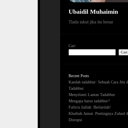
Ubaidil Muhaimin
Tiada takut jika itu benar
Cari
Cari
Recent Posts
Kaedah tadabbur: Sebuah Cara Jitu 
Tadabbur
Menyelami Lautan Tadabbur
Mengapa harus tadabbur?
Fafirru ilallah: Berlarilah!
Khutbah Jumat: Pentingnya Zuhud d
Disrupsi