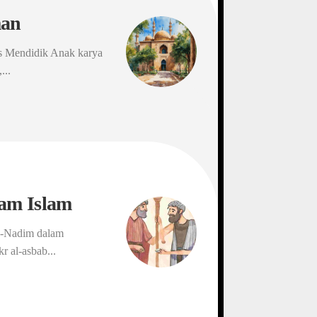
man
as Mendidik Anak karya
...
am Islam
n-Nadim dalam
r al-asbab...