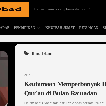
Hanya manusia yang berusaha positif
ADAB
PENDIDIKAN
KHUTBAH JUMAT
RENUNGAN
S
ISLAMIC
PARENTING
Ilmu Islam
ADAB
Keutamaan Memperbanyak Ba
Qur`an di Bulan Ramadan
Dalam hadis Shahihain dari Ibn Abbas berkata: “Nabi s