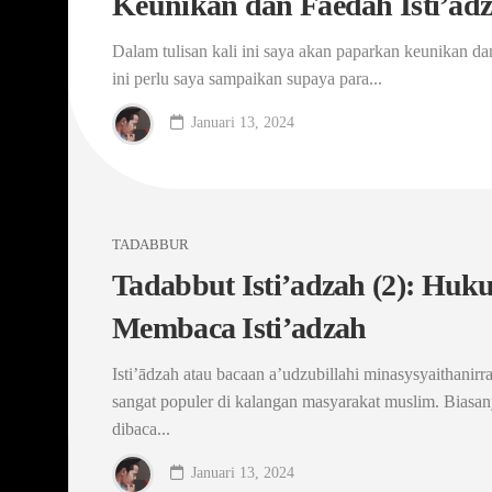
Keunikan dan Faedah Isti’ad
Dalam tulisan kali ini saya akan paparkan keunikan dan
ini perlu saya sampaikan supaya para...
Januari 13, 2024
TADABBUR
Tadabbut Isti’adzah (2): Hu
Membaca Isti’adzah
Isti’ādzah atau bacaan a’udzubillahi minasysyaithanirr
sangat populer di kalangan masyarakat muslim. Biasan
dibaca...
Januari 13, 2024