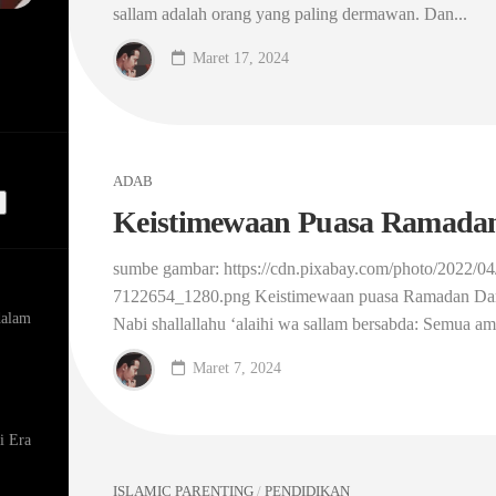
sallam adalah orang yang paling dermawan. Dan...
Maret 17, 2024
ADAB
Keistimewaan Puasa Ramada
sumbe gambar: https://cdn.pixabay.com/photo/2022/04
7122654_1280.png Keistimewaan puasa Ramadan Dari
dalam
Nabi shallallahu ‘alaihi wa sallam bersabda: Semua ama
Maret 7, 2024
i Era
ISLAMIC PARENTING
/
PENDIDIKAN