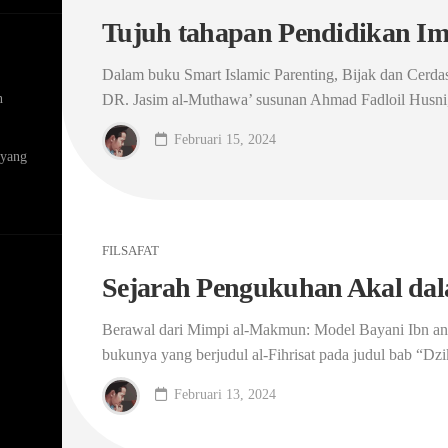
Tujuh tahapan Pendidikan I
Dalam buku Smart Islamic Parenting, Bijak dan Cerd
n
DR. Jasim al-Muthawa’ susunan Ahmad Fadloil Husni,
Februari 15, 2024
 yang
FILSAFAT
Sejarah Pengukuhan Akal dal
Berawal dari Mimpi al-Makmun: Model Bayani Ibn a
bukunya yang berjudul al-Fihrisat pada judul bab “Dzik
Februari 13, 2024