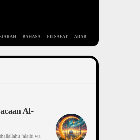
EJARAH
BAHASA
FILSAFAT
ADAB
caan Al-
hallallahu ‘alaihi wa