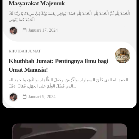
Masyarakat Majemuk
الْحَمْدُ لِلّهِ ثُمَّ الْحَمْدُ لِلّهِ الْحَمْدُ لِلّهِ حَمْدًا يُوَافِي نِعَمَهُ وُيُكَافِئُ مَزِيدَهُ يَا رَبَّنَا لَكَ
الْحَمْدُ كَمَا يَنْبَغِي...
Januari 17, 2024
KHUTBAH JUMAT
Khuthbah Jumat: Pentingnya Ilmu bagi
Umat Manusia!
الحمد لله الذي خَلَقَ السماواتِ والْأرْضَ، وجَعَلَ الظُّلُمَاتِ والنُّورَ، والحمد لله
الذي فَضَّلَ العِلْمَ على الجهْلِ، فَقَالَ: {قُلْ...
Januari 9, 2024