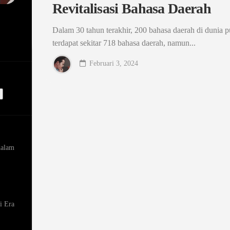
Revitalisasi Bahasa Daerah
Dalam 30 tahun terakhir, 200 bahasa daerah di dunia 
terdapat sekitar 718 bahasa daerah, namun...
Februari 3, 2024
dalam
i Era