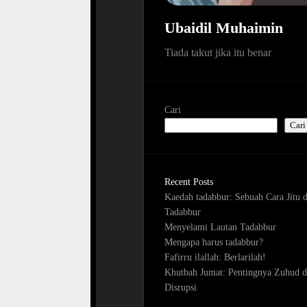
Ubaidil Muhaimin
Tiada takut jika itu benar
Cari
Cari
Recent Posts
Kaedah tadabbur: Sebuah Cara Jitu 
Tadabbur
Menyelami Lautan Tadabbur
Mengapa harus tadabbur?
Fafirru ilallah: Berlarilah!
Khutbah Jumat: Pentingnya Zuhud d
Disrupsi