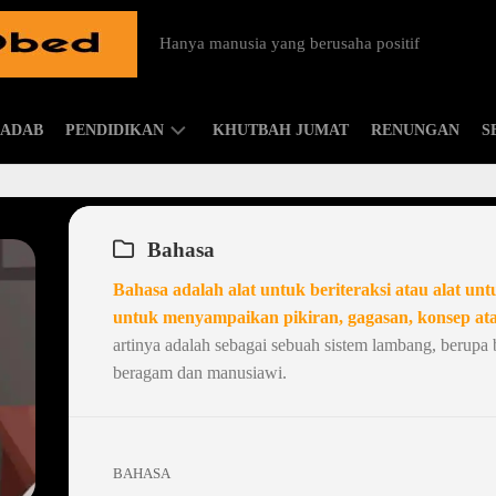
Hanya manusia yang berusaha positif
ADAB
PENDIDIKAN
KHUTBAH JUMAT
RENUNGAN
S
ISLAMIC
PARENTING
Bahasa
Bahasa adalah alat untuk beriteraksi atau alat unt
untuk menyampaikan pikiran, gagasan, konsep at
artinya adalah sebagai sebuah sistem lambang, berupa bu
beragam dan manusiawi.
BAHASA