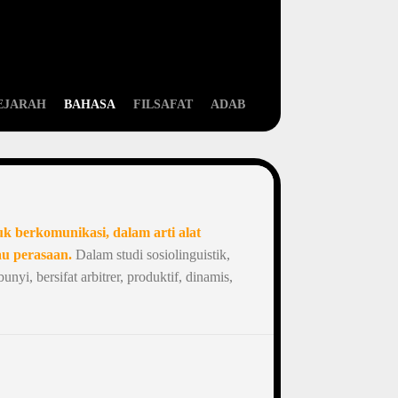
EJARAH
BAHASA
FILSAFAT
ADAB
uk berkomunikasi, dalam arti alat
au perasaan.
Dalam studi sosiolinguistik,
nyi, bersifat arbitrer, produktif, dinamis,