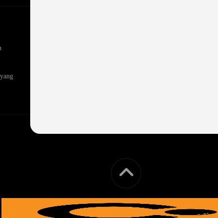
n
 yang