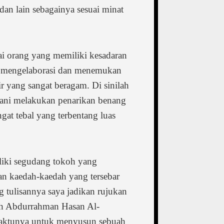
an lain sebagainya sesuai minat
i orang yang memiliki kesadaran
uk mengelaborasi dan menemukan
ir yang sangat beragam. Di sinilah
rani melakukan penarikan benang
ngat tebal yang terbentang luas
liki segudang tokoh yang
n kaedah-kaedah yang tersebar
g tulisannya saya jadikan rujukan
ekh Abdurrahman Hasan Al-
waktunya untuk menyusun sebuah