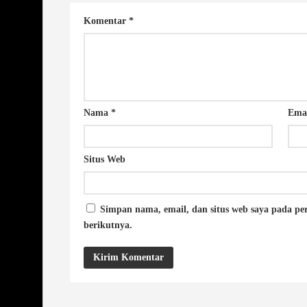
Komentar
*
Nama
*
Ema
Situs Web
Simpan nama, email, dan situs web saya pada p
berikutnya.