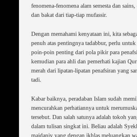
fenomena-fenomena alam semesta dan sains, d
dan bakat dari tiap-tiap mufassir.
Dengan memahami kenyataan ini, kita sebaga
penuh atas pentingnya tadabbur, perlu unt
poin-poin penting dari pola pikir para penafs
kemudian para ahli dan pemerhati kajian Qu
merah dari lipatan-lipatan penafsiran yang sa
tadi.
Kabar baiknya, peradaban Islam sudah memi
mencurahkan perhatiannya untuk merumuska
tersebut. Dan salah satunya adalah tokoh yan
dalam tulisan singkat ini. Beliau adalah Sy
maidaniy yang dengan ikhlas meluangkan 