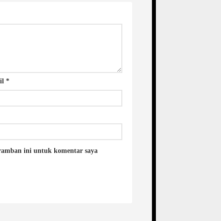
il
*
eramban ini untuk komentar saya