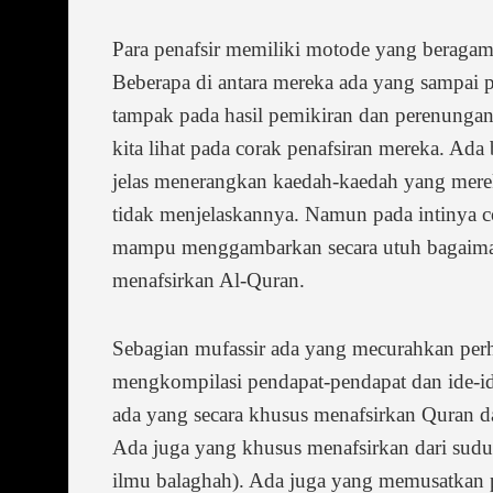
Para penafsir memiliki motode yang beraga
Beberapa di antara mereka ada yang sampai 
tampak pada hasil pemikiran dan perenungan
kita lihat pada corak penafsiran mereka. Ad
jelas menerangkan kaedah-kaedah yang mer
tidak menjelaskannya. Namun pada intinya cor
mampu menggambarkan secara utuh bagaiman
menafsirkan Al-Quran.
Sebagian mufassir ada yang mecurahkan perh
mengkompilasi pendapat-pendapat dan ide-i
ada yang secara khusus menafsirkan Quran d
Ada juga yang khusus menafsirkan dari sudut
ilmu balaghah). Ada juga yang memusatkan pa