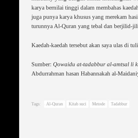
karya bernilai tinggi dalam membahas kaeda
juga punya karya khusus yang merekam hasil
turunnya Al-Quran yang tebal dan berjilid-jil
Kaedah-kaedah tersebut akan saya ulas di tul
Sumber:
Qowaidu at-tadabbur al-amtsal li ki
Abdurrahman hasan Habannakah al-Maidani
Tags:
Al-Quran
Kitab suci
Metode
Tadabbur