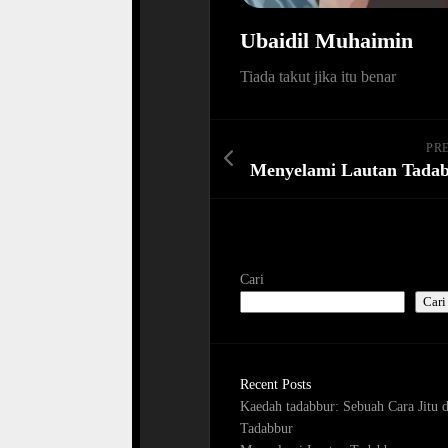
Ubaidil Muhaimin
Tiada takut jika itu benar
PR
Menyelami Lautan Tada
Cari
Cari
Recent Posts
Kaedah tadabbur: Sebuah Cara Jitu 
Tadabbur