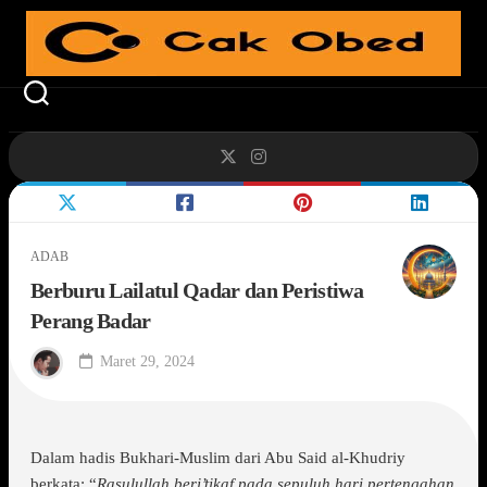
Skip
to
content
ADAB
Berburu Lailatul Qadar dan Peristiwa
Perang Badar
Maret 29, 2024
Dalam hadis Bukhari-Muslim dari Abu Said al-Khudriy
berkata: “
Rasulullah beri’tikaf pada sepuluh hari pertengahan