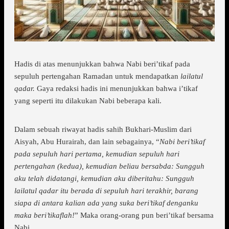
Hadis di atas menunjukkan bahwa Nabi beri’tikaf pada
sepuluh pertengahan Ramadan untuk mendapatkan
lailatul
qadar.
Gaya redaksi hadis ini menunjukkan bahwa i’tikaf
yang seperti itu dilakukan Nabi beberapa kali.
Dalam sebuah riwayat hadis sahih Bukhari-Muslim dari
Aisyah, Abu Hurairah, dan lain sebagainya, “
Nabi beri’tikaf
pada sepuluh hari pertama, kemudian sepuluh hari
pertengahan (kedua), kemudian beliau bersabda: Sungguh
aku telah didatangi, kemudian aku diberitahu: Sungguh
lailatul qadar itu berada di sepuluh hari terakhir, barang
siapa di antara kalian ada yang suka beri’tikaf denganku
maka beri’tikaflah!
” Maka orang-orang pun beri’tikaf bersama
Nabi.