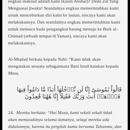
engkau maksud adalah kami (kaum Anshar)? Demi Zat Yang
Menguasai jiwaku! Seandainya engkau memerintahkan kami
untuk menceburkan diri kami ke lautan, niscaya kami akan
melakukannya. Dan seandainya engkau memerintahkan kami
untuk memacu kuda pengangkut barang menuju ke Bark al-
Ghimad (sebuah tempat di Yaman), niscaya kami akan
melakukannya.
Al-Miqdad berkata kepada Nabi: “Kami tidak akan
mengatakan sesuatu sebagaimana Bani Israil katakan kepada
Musa,
قَالُواْ يَٰمُوسَىٰٓ إِنَّا لَن نَّدۡخُلَهَآ أَبَدٗا مَّا دَامُواْ فِيهَا
فَٱذۡهَبۡ أَنتَ وَرَبُّكَ فَقَٰتِلَآ إِنَّا هَٰهُنَا قَٰعِدُونَ
24
. Mereka berkata: “Hai Musa, kami sekali sekali tidak
akan memasukinya selama-lamanya, selagi mereka ada
didalamnya, karena itu pergilah kamu bersama Tuhanmu, dan