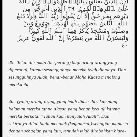
أُذِنَ لِلَّذِينَ يُقَٰتَلُونَ بِأَنَّهُمۡ ظُلِمُواْۚ وَإِنَّ ٱللَّهَ
عَلَىٰ نَصۡرِهِمۡ لَقَدِيرٌ ٣٩ ٱلَّذِينَ أُخۡرِجُواْ مِن
دِيَٰرِهِم بِغَيۡرِ حَقٍّ إِلَّآ أَن يَقُولُواْ رَبُّنَا ٱللَّهُۗ وَلَوۡلَا دَفۡعُ
ٱللَّهِ ٱلنَّاسَ بَعۡضَهُم بِبَعۡضٖ لَّهُدِّمَتۡ صَوَٰمِعُ وَبِيَعٞ
وَصَلَوَٰتٞ وَمَسَٰجِدُ يُذۡكَرُ فِيهَا ٱسۡمُ ٱللَّهِ كَثِيرٗاۗ
وَلَيَنصُرَنَّ ٱللَّهُ مَن يَنصُرُهُۥٓۚ إِنَّ ٱللَّهَ لَقَوِيٌّ عَزِيزٌ
٤٠
39. Telah diizinkan (berperang) bagi orang-orang yang
diperangi, karena sesungguhnya mereka telah dianiaya. Dan
sesungguhnya Allah, benar-benar Maha Kuasa menolong
mereka itu,
40. (yaitu) orang-orang yang telah diusir dari kampung
halaman mereka tanpa alasan yang benar, kecuali karena
mereka berkata: “Tuhan kami hanyalah Allah”. Dan
sekiranya Allah tiada menolak (keganasan) sebagian manusia
dengan sebagian yang lain, tentulah telah dirobohkan biara-