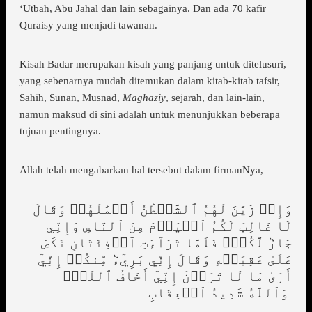
‘Utbah, Abu Jahal dan lain sebagainya. Dan ada 70 kafir
Quraisy yang menjadi tawanan.
Kisah Badar merupakan kisah yang panjang untuk ditelusuri,
yang sebenarnya mudah ditemukan dalam kitab-kitab tafsir,
Sahih, Sunan, Musnad,
Maghaziy
, sejarah, dan lain-lain,
namun maksud di sini adalah untuk menunjukkan beberapa
tujuan pentingnya.
Allah telah mengabarkan hal tersebut dalam firmanNya,
وَإِذۡ زَيَّنَ لَهُمُ ٱلشَّيۡطَٰنُ أَعۡمَٰلَهُمۡ وَقَالَ
لَا غَالِبَ لَكُمُ ٱلۡيَوۡمَ مِنَ ٱلنَّاسِ وَإِنِّي
جَارٞ لَّكُمۡۖ فَلَمَّا تَرَآءَتِ ٱلۡفِئَتَانِ نَكَصَ
عَلَىٰ عَقِبَيۡهِ وَقَالَ إِنِّي بَرِيٓءٞ مِّنكُمۡ إِنِّيٓ
أَرَىٰ مَا لَا تَرَوۡنَ إِنِّيٓ أَخَافُ ٱللَّهَۚ
وَٱللَّهُ شَدِيدُ ٱلۡعِقَابِ