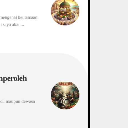
n mengenai keutamaan
i saya akan...
mperoleh
ecil maupun dewasa