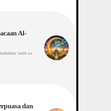
caan Al-
hallallahu ‘alaihi wa
erpuasa dan