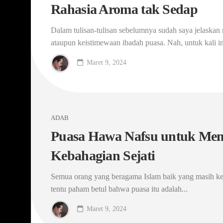
Rahasia Aroma tak Sedap
Dalam tulisan-tulisan sebelumnya sudah saya jelaska
ataupun keistimewaan ibadah puasa. Nah, untuk kali in
Maret 9, 2024
ADAB
Puasa Hawa Nafsu untuk Me
Kebahagian Sejati
Semua orang yang beragama Islam baik yang masih k
tentu paham betul bahwa puasa itu adalah...
Maret 9, 2024