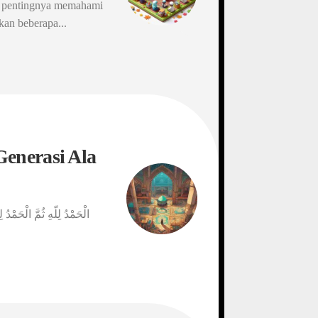
ng pentingnya memahami
kan beberapa...
enerasi Ala
الْحَمْدُ لِلّهِ ثُمَّ الْحَمْدُ 