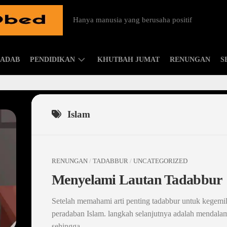
Hanya manusia yang berusaha positif
ADAB
PENDIDIKAN
KHUTBAH JUMAT
RENUNGAN
S
ISLAMIC
PARENTING
Islam
RENUNGAN
/
TADABBUR
/
UNCATEGORIZED
Menyelami Lautan Tadabbur
Setelah memahami arti penting tadabbur untuk kegemi
peradaban Islam. langkah selanjutnya adalah mendala
sehingga...