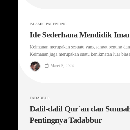
ISLAMIC PARENTING
Ide Sederhana Mendidik Ima
Keimanan merupakan sesuatu yang sangat penting dan
Keimanan juga merupakan suatu kenikmatan luar biasa
Maret 5, 2024
TADABBUR
Dalil-dalil Qur`an dan Sunna
Pentingnya Tadabbur