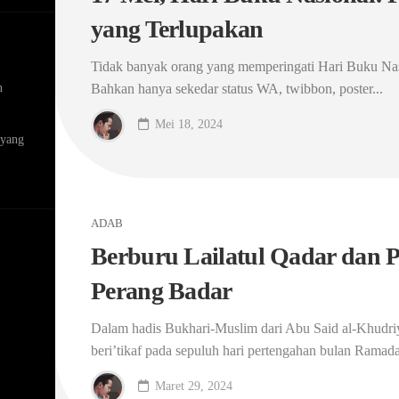
yang Terlupakan
Tidak banyak orang yang memperingati Hari Buku Nasio
n
Bahkan hanya sekedar status WA, twibbon, poster...
Mei 18, 2024
 yang
ADAB
Berburu Lailatul Qadar dan P
Perang Badar
Dalam hadis Bukhari-Muslim dari Abu Said al-Khudriy
beri’tikaf pada sepuluh hari pertengahan bulan Ramadan,
Maret 29, 2024