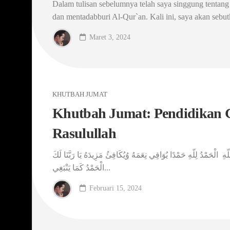
Dalam tulisan sebelumnya telah saya singgung tenta
dan mentadabburi Al-Qur`an. Kali ini, saya akan sebut
Maret 3, 2024
KHUTBAH JUMAT
Khutbah Jumat: Pendidikan G
Rasulullah
لِلّهِ الْحَمْدُ لِلّهِ حَمْدًا يُوَافِي نِعَمَهُ وُيُكَافِئُ مَزِيدَهُ يَا رَبَّنَا لَكَ
الْحَمْدُ كَمَا يَنْبَغِي...
Februari 15, 2024