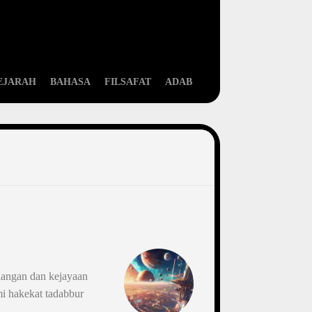
EJARAH
BAHASA
FILSAFAT
ADAB
langan dan kejayaan
mi hakekat tadabbur