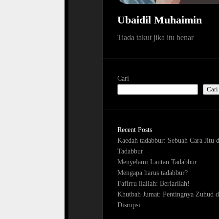
Ubaidil Muhaimin
Tiada takut jika itu benar
Cari
Cari
Recent Posts
Kaedah tadabbur: Sebuah Cara Jitu 
Tadabbur
Menyelami Lautan Tadabbur
Mengapa harus tadabbur?
Fafirru ilallah: Berlarilah!
Khutbah Jumat: Pentingnya Zuhud d
Disrupsi