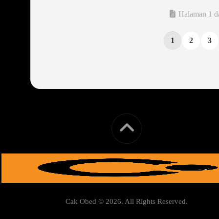
Halaman 1 da
1
2
3
Cak Obed © 2026. All Rights Reserved.