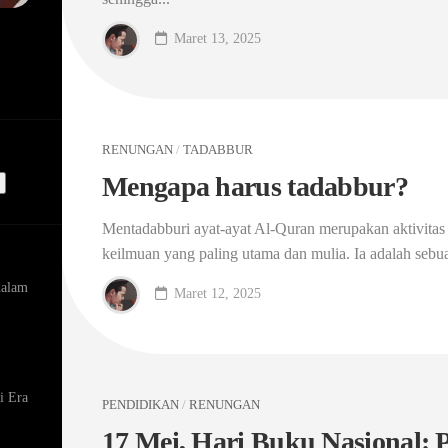
Maret 13, 2025
RENUNGAN
/
TADABBUR
Mengapa harus tadabbur?
Mentadabburi ayat-ayat Al-Quran merupakan aktivitas 
keilmuan yang paling utama dan mulia. Ia adalah sebuah
dalam
Maret 12, 2025
i Era
PENDIDIKAN
/
RENUNGAN
17 Mei, Hari Buku Nasional: 