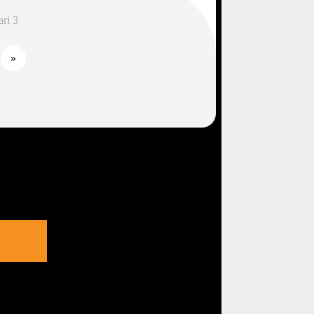
ri 3
»