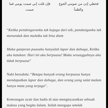
فحظي إذن من صومي الجوع
فإن قلت إني صمت يومي فما
والظمأ
صمت
“
Ketika pendengaranku tak kujaga dari aib, pandanganku tak
menunduk dan mulutku tak bisa diam
Maka ganjaran puasaku hanyalah lapar dan dahaga, Ketika
aku katakan: Hari ini aku berpuasa! Maka sesungguhnya aku
tidak berpuasa
”
Nabi bersabda: “
Betapa banyak orang berpuasa hanya
mendapatkan lapar dan dahaga, dan orang yang salat malam
hanya mata yang terjaga
”.
Keterangan syair dan hadis di atas mengisyaratkan sebuah
makna yang begitu dalam. Inilah mengapa setelah