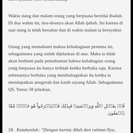
Waktu siang dan malam orang yang berpuasa bernilai ibadah.
Di dua waktu ini, doa-doanya akan Allah ijabah. Ini karena di
saat siang ia telah bersabar dan di waktu malam ia bersyukur.
Orang yang memahami makna kebahagiaan pertama ini,
sebagaimana yang sudah dijelaskan di atas. Maka ia tidak
akan berhenti pada pemahaman bahwa kebahagian orang
yang berpuasa itu hanya terletak ketika berbuka saja. Karena
sebenarnya berbuka yang membahagiakan itu ketika ia
mendapatkan anugerah dan kasih sayang Allah. Sebagaimana
QS. Yunus 58 jelaskan,
قُلۡ بِفَضۡلِ ٱللَّهِ وَبِرَحۡمَتِهِۦ فَبِذَٰلِكَ فَلۡيَفۡرَحُواْ هُوَ خَيۡرٞ مِّمَّا
يَجۡمَعُونَ
58. Katakanlah: “Dengan kurnia Allah dan rahmat-Nya,