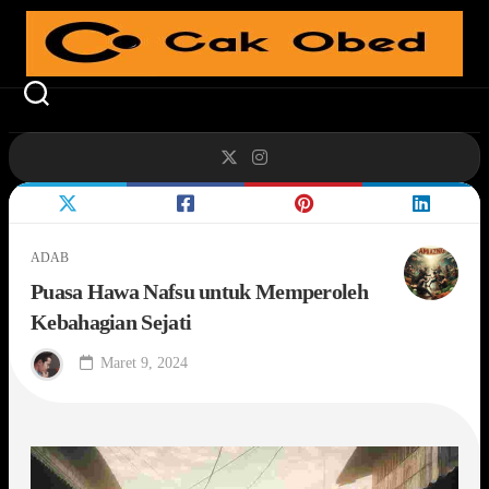
Skip
to
content
ADAB
Puasa Hawa Nafsu untuk Memperoleh
Kebahagian Sejati
Maret 9, 2024