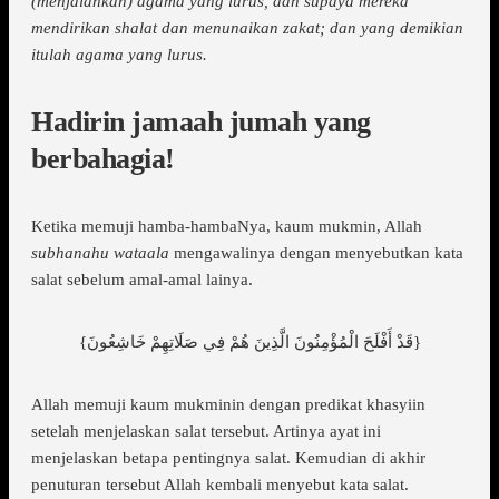
(menjalankan) agama yang lurus, dan supaya mereka
mendirikan shalat dan menunaikan zakat; dan yang demikian
itulah agama yang lurus.
Hadirin jamaah jumah yang
berbahagia!
Ketika memuji hamba-hambaNya, kaum mukmin, Allah
subhanahu wataala
mengawalinya dengan menyebutkan kata
salat sebelum amal-amal lainya.
{قَدْ أَفْلَحَ الْمُؤْمِنُونَ الَّذِينَ هُمْ فِي صَلَاتِهِمْ خَاشِعُونَ}
Allah memuji kaum mukminin dengan predikat khasyiin
setelah menjelaskan salat tersebut. Artinya ayat ini
menjelaskan betapa pentingnya salat. Kemudian di akhir
penuturan tersebut Allah kembali menyebut kata salat.