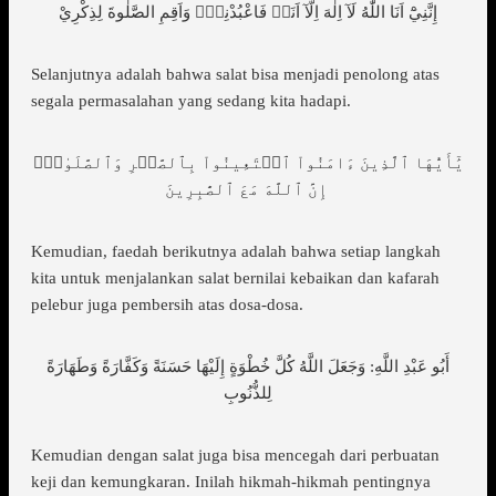
إِنَّنِيْٓ اَنَا اللّٰهُ لَآ اِلٰهَ اِلَّآ اَنَا۠ فَاعْبُدْنِيْۙ وَاَقِمِ الصَّلٰوةَ لِذِكْرِيْ
Selanjutnya adalah bahwa salat bisa menjadi penolong atas
segala permasalahan yang sedang kita hadapi.
يَٰٓأَيُّهَا ٱلَّذِينَ ءَامَنُواْ ٱسۡتَعِينُواْ بِٱلصَّبۡرِ وَٱلصَّلَوٰةِۚ
إِنَّ ٱللَّهَ مَعَ ٱلصَّٰبِرِينَ
Kemudian, faedah berikutnya adalah bahwa setiap langkah
kita untuk menjalankan salat bernilai kebaikan dan kafarah
pelebur juga pembersih atas dosa-dosa.
أَبُو عَبْدِ اللَّهِ: وَجَعَلَ اللَّهُ كُلَّ خُطْوَةٍ إِلَيْهَا حَسَنَةً وَكَفَّارَةً وَطَهَارَةً
لِلذُّنُوبِ
Kemudian dengan salat juga bisa mencegah dari perbuatan
keji dan kemungkaran. Inilah hikmah-hikmah pentingnya