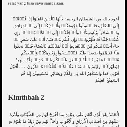
salat yang bisa saya sampaikan.
أعوذ بالله من الشيطان الرجيم: يَٰٓأَيُّهَا ٱلَّذِينَ ءَامَنُوٓاْ إِذَا قُمۡتُمۡ
إِلَى ٱلصَّلَوٰةِ فَٱغۡسِلُواْ وُجُوهَكُمۡ وَأَيۡدِيَكُمۡ إِلَى ٱلۡمَرَافِقِ
وَٱمۡسَحُواْ بِرُءُوسِكُمۡ وَأَرۡجُلَكُمۡ إِلَى ٱلۡكَعۡبَيۡنِۚ وَإِن
كُنتُمۡ جُنُبٗا فَٱطَّهَّرُواْۚ وَإِن كُنتُم مَّرۡضَىٰٓ أَوۡ عَلَىٰ سَفَرٍ أَوۡ
جَآءَ أَحَدٞ مِّنكُم مِّنَ ٱلۡغَآئِطِ أَوۡ لَٰمَسۡتُمُ ٱلنِّسَآءَ فَلَمۡ تَجِدُواْ
مَآءٗ فَتَيَمَّمُواْ صَعِيدٗا طَيِّبٗا فَٱمۡسَحُواْ بِوُجُوهِكُمۡ وَأَيۡدِيكُم
مِّنۡهُۚ مَا يُرِيدُ ٱللَّهُ لِيَجۡعَلَ عَلَيۡكُم مِّنۡ حَرَجٖ وَلَٰكِن يُرِيدُ
لِيُطَهِّرَكُمۡ وَلِيُتِمَّ نِعۡمَتَهُۥ عَلَيۡكُمۡ لَعَلَّكُمۡ تَشۡكُرُونَ . . . أَقُوْلُ
قَوْلِي هَذَا وَاسْتَغْفِرُ اللهَ لِي وَلَكُمْ وَلِسَائِرِ المُسْلِمِيْنَ إِنَّهُ هُوَ
السَمِيْعُ العَلِيْمُ
Khuthbah 2
الْحَمْدُ لِلهِ الَّذِي أَنْعَمَ عَلَى عِبَادِهِ بِمَا أَخْرَجَ لَهُمْ مِنَ الطَّيِّبَاتِ وَأَدَّرَهُ
عَلَيْهِمْ مِنْ أَصْنَافِ الْأَرْزَاقِ وَالْأَقْوَاتِ وَأَحَلَّ لَهُمْ مِنْ ذَلِكَ مَا تَقُوْمُ بِهِ