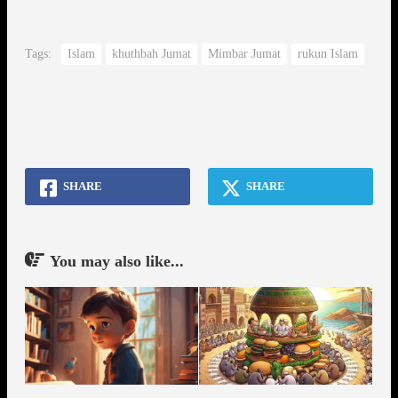
Tags:
Islam
khuthbah Jumat
Mimbar Jumat
rukun Islam
SHARE
SHARE
You may also like...