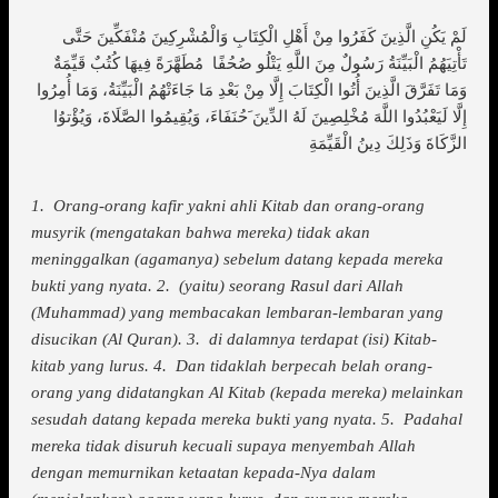
لَمْ يَكُنِ الَّذِينَ كَفَرُوا مِنْ أَهْلِ الْكِتَابِ وَالْمُشْرِكِينَ مُنْفَكِّينَ حَتَّى
تَأْتِيَهُمُ الْبَيِّنَةُ رَسُولٌ مِنَ اللَّهِ يَتْلُو صُحُفًا مُطَهَّرَةً فِيهَا كُتُبٌ قَيِّمَةٌ
وَمَا تَفَرَّقَ الَّذِينَ أُتُوا الْكِتَابَ إِلَّا مِنْ بَعْدِ مَا جَاءَتْهُمُ الْبَيِّنَةُ، وَمَا أُمِرُوا
إِلَّا لَيَعْبُدُوا اللَّهَ مُخْلِصِينَ لَهُ الدِّينَ َحُنَفَاءَ، وَيُقِيمُوا الصَّلَاةَ، وَيُؤْتوُا
الزَّكَاةَ وَذَلِكَ دِينُ الْقَيِّمَةِ
1. Orang-orang kafir yakni ahli Kitab dan orang-orang
musyrik (mengatakan bahwa mereka) tidak akan
meninggalkan (agamanya) sebelum datang kepada mereka
bukti yang nyata. 2. (yaitu) seorang Rasul dari Allah
(Muhammad) yang membacakan lembaran-lembaran yang
disucikan (Al Quran). 3. di dalamnya terdapat (isi) Kitab-
kitab yang lurus. 4. Dan tidaklah berpecah belah orang-
orang yang didatangkan Al Kitab (kepada mereka) melainkan
sesudah datang kepada mereka bukti yang nyata. 5. Padahal
mereka tidak disuruh kecuali supaya menyembah Allah
dengan memurnikan ketaatan kepada-Nya dalam