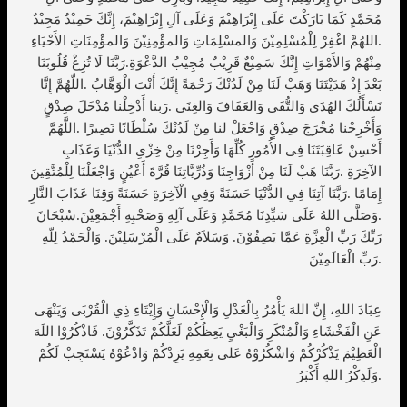
مُحَمَّدٍ كَمَا بَارَكْتَ عَلَى إِبْرَاهِيْمَ وَعَلَى آلِ إِبْرَاهِيْمَ، إِنَّكَ حَمِيْدٌ مَجِيْدٌ
.اللهُمَّ اغْفِرْ لِلْمُسْلِمِيْنَ وَالمسْلِمَاتِ وَالمؤْمِنِيْنَ وَالمؤْمِنَاتِ الأَحْيَاءِ
مِنْهُمْ وَالأَمْوَاتِ إِنَّكَ سَمِيْعٌ قَرِيْبٌ مُجِيْبُ الدَّعْوَةِ.رَبَّنَا لَا تُزِغْ قُلُوبَنَا
بَعْدَ إِذْ هَدَيْتَنَا وَهَبْ لَنَا مِنْ لَدُنْكَ رَحْمَةً إِنَّكَ أَنْتَ الْوَهَّابُ .اللَّهُمَّ إِنَّا
نَسْأَلُكَ الهُدَى وَالتُّقَى وَالعَفَافَ وَالغِنَى .رَبنا أَدْخِلْنا مُدْخَلَ صِدْقٍ
وَأَخْرِجْنا مُخْرَجَ صِدْقٍ وَاجْعَلْ لنا مِنْ لَدُنْكَ سُلْطَانًا نَصِيرًا .اللَّهُمَّ
أَحْسِنْ عَاقِبَتَنَا فِى الأُمُورِ كُلِّهَا وَأَجِرْنَا مِنْ خِزْىِ الدُّنْيَا وَعَذَابِ
الآخِرَةِ .رَبَّنَا هَبْ لَنَا مِنْ أَزْوَاجِنَا وَذُرِّيَّاتِنَا قُرَّةَ أَعْيُنٍ وَاجْعَلْنَا لِلْمُتَّقِينَ
إِمَامًا .رَبَّنَا آتِنَا فِي الدُّنْيَا حَسَنَةً وَفِي الْآخِرَةِ حَسَنَةً وَقِنَا عَذَابَ النَّارِ
.وَصَلَّى اللهُ عَلَى سَيِّدِنَا مُحَمَّدٍ وَعَلَى آلِهِ وَصَحْبِهِ أَجْمَعِيْنَ.سُبْحَانَ
رَبِّكَ رَبِّ الْعِزَّةِ عَمَّا يَصِفُوْنَ. وَسَلاَمٌ عَلَى الْمُرْسَلِيْنَ. وَالْحَمْدُ لِلّهِ
رَبِّ الْعَالَمِيْنَ.
عِبَادَ اللهِ، إِنَّ اللهَ يَأْمُرُ بِالْعَدْلِ وَالْإِحْسَانِ وَإِيْتَاءِ ذِي الْقُرْبَى وَيَنْهَى
عَنِ الْفَخْشَاءِ وَالْمُنْكَرِ وَالْبَغْيِ يَعِظُكُمْ لَعَلَّكُمْ تَذَكَّرُوْنَ. فَاذْكُرُوْا اللَهَ
الْعَظِيْمَ يَذْكُرْكُمْ وَاشْكُرُوْهُ عَلى نِعَمِهِ يَزِدْكُمْ وَادْعُوْهُ يَسْتَجِبْ لَكُمْ
وَلَذِكْرُ اللهِ أَكْبَرُ.