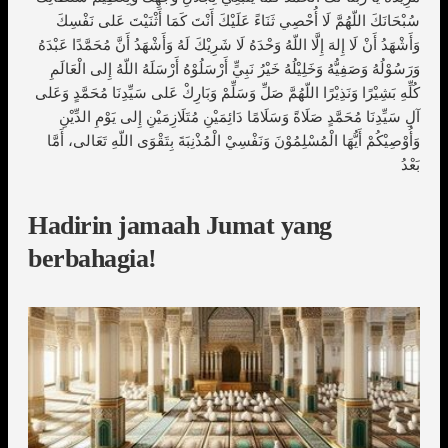
سُبْحَانَكَ اللّهُمَّ لَا أُحْصِي ثَنَاءً عَلَيْكَ أَنْتَ كَمَا أَثْنَيْتَ عَلى نَفْسِكَ
وَأَشْهَدُ أَنْ لَا إِلهَ إِلَّا اللّهُ وَحْدَهُ لَا شَرِيْكَ لَهُ وَأَشْهَدُ أَنَّ مُحَمَّدًا عَبْدَهُ
وَرَسُوْلُهُ وَصَفِيُّهُ وَخَلِيْلُهُ خَيْرُ نَبِيٍّ أَرْسَلُوْهُ أَرْسَلَهُ اللّهُ إِلى الْعَالَمِ
كُلِّهِ بَشِيْرًا وَنَذِيْرًا اللّهُمَّ صَلِّ وَسَلِّمْ وَبَارِكْ عَلى سَيِّدِنَا مُحَمَّدٍ وَعَلى
آلِ سَيِّدِنَا مُحَمَّدٍ صَلَاةً وَسَلَامًا دَائِمَيْنِ مُتَلَازِمَيْنِ إِلى يَوْمِ الدِّيْنِ
وَأُوْصِيْكُمْ أَيُّهَا الْمُسْلِمُوْنَ وَنَفْسِيْ الْمُذْنِبَةَ بِتَقْوَى اللّهِ تَعَالى، أَمَّا
بَعْدُ
Hadirin jamaah Jumat yang
berbahagia!