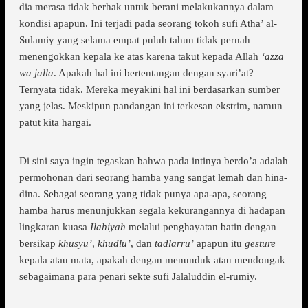
dia merasa tidak berhak untuk berani melakukannya dalam
kondisi apapun. Ini terjadi pada seorang tokoh sufi Atha’ al-
Sulamiy yang selama empat puluh tahun tidak pernah
menengokkan kepala ke atas karena takut kepada Allah
‘azza
wa jalla
. Apakah hal ini bertentangan dengan syari’at?
Ternyata tidak. Mereka meyakini hal ini berdasarkan sumber
yang jelas. Meskipun pandangan ini terkesan ekstrim, namun
patut kita hargai.
Di sini saya ingin tegaskan bahwa pada intinya berdo’a adalah
permohonan dari seorang hamba yang sangat lemah dan hina-
dina. Sebagai seorang yang tidak punya apa-apa, seorang
hamba harus menunjukkan segala kekurangannya di hadapan
lingkaran kuasa
Ilahiyah
melalui penghayatan batin dengan
bersikap
khusyu’
,
khudlu’
, dan
tadlarru’
apapun itu
gesture
kepala atau mata, apakah dengan menunduk atau mendongak
sebagaimana para penari sekte sufi Jalaluddin el-rumiy.