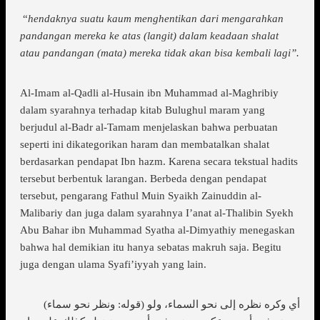
“
hendaknya suatu kaum menghentikan dari mengarahkan
pandangan mereka ke atas (langit) dalam keadaan shalat
atau pandangan (mata)
mereka
tidak akan bisa kembali lagi”.
Al-Imam al-Qadli al-Husain ibn Muhammad al-Maghribiy
dalam syarahnya terhadap kitab Bulughul maram yang
berjudul al-Badr al-Tamam menjelaskan bahwa perbuatan
seperti ini dikategorikan haram dan membatalkan shalat
berdasarkan pendapat Ibn hazm. Karena secara tekstual hadits
tersebut berbentuk larangan. Berbeda dengan pendapat
tersebut, pengarang Fathul Muin Syaikh Zainuddin al-
Malibariy dan juga dalam syarahnya I’anat al-Thalibin Syekh
Abu Bahar ibn Muhammad Syatha al-Dimyathiy menegaskan
bahwa hal demikian itu hanya sebatas makruh saja. Begitu
juga dengan ulama Syafi’iyyah yang lain.
(قوله: ونظر نحو سماء) أي وكره نظره إلى نحو السماء، ولو