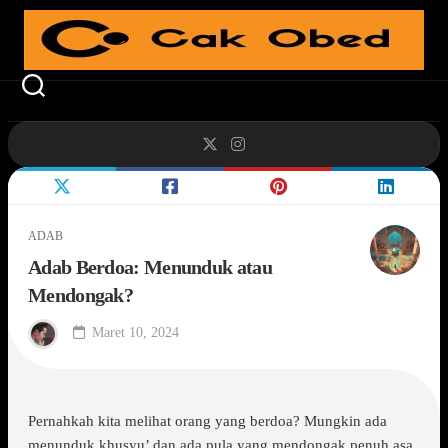
Skip
to
content
ADAB
Adab Berdoa: Menunduk atau
Mendongak?
Maret 10, 2024
Pernahkah kita melihat orang yang berdoa? Mungkin ada
menunduk khusyu’ dan ada pula yang mendongak penuh asa.