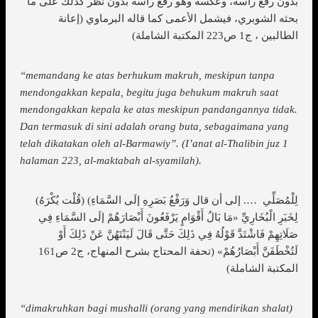
بدون رفع رأسه، وعكسه وهو رفع رأسه بدون نظر كذلك على ما
بحثه الشوبري، فيشمل الأعمى كما قاله البرماوي (إعانة
الطالبين ، ج1 ص223 المكتبة الشاملة)
“memandang ke atas berhukum makruh, meskipun tanpa
mendongakkan kepala, begitu juga behukum makruh saat
mendongakkan kepala ke atas meskipun pandangannya tidak.
Dan termasuk di sini adalah orang buta, sebagaimana yang
telah dikatakan oleh al-Barmawiy”. (I’anat al-Thalibin juz 1
halaman 223, al-maktabah al-syamilah).
(قُلْت يُكْرَهُ) لِلْمُصَلِّي …. إلى أن قال وَرَفْعُ بَصَرِهِ إلَى السَّمَاءِ)
لِخَبَرِ الْبُخَارِيِّ «مَا بَالُ أَقْوَامٍ يَرْفَعُونَ أَبْصَارَهُمْ إلَى السَّمَاءِ فِي
صَلَاتِهِمْ فَاشْتَدَّ قَوْلُهُ فِي ذَلِكَ حَتَّى قَالَ لَيَنْتَهُنَّ عَنْ ذَلِكَ أَوْ
لَتُخْطَفَنَّ أَبْصَارُهُمْ» (تحفة المحتاج بشرح المنهاج، ج2 ص161
المكتبة الشاملة)
“dimakruhkan bagi mushalli (orang yang mendirikan shalat)