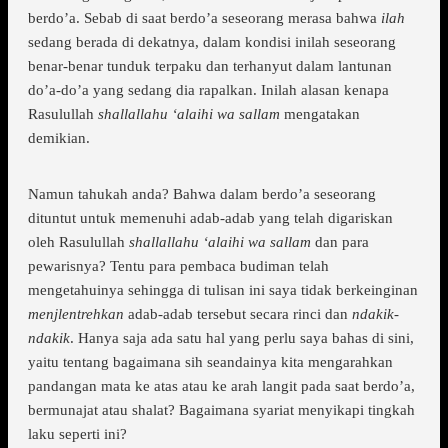
berdo’a. Sebab di saat berdo’a seseorang merasa bahwa
ilah
sedang berada di dekatnya, dalam kondisi inilah seseorang
benar-benar tunduk terpaku dan terhanyut dalam lantunan
do’a-do’a yang sedang dia rapalkan. Inilah alasan kenapa
Rasulullah
shallallahu ‘alaihi wa sallam
mengatakan
demikian.
Namun tahukah anda? Bahwa dalam berdo’a seseorang
dituntut untuk memenuhi adab-adab yang telah digariskan
oleh Rasulullah
shallallahu ‘alaihi wa sallam
dan para
pewarisnya? Tentu para pembaca budiman telah
mengetahuinya sehingga di tulisan ini saya tidak berkeinginan
menjlentrehkan
adab-adab tersebut secara rinci dan
ndakik-
ndakik
. Hanya saja ada satu hal yang perlu saya bahas di sini,
yaitu tentang bagaimana sih seandainya kita mengarahkan
pandangan mata ke atas atau ke arah langit pada saat berdo’a,
bermunajat atau shalat? Bagaimana syariat menyikapi tingkah
laku seperti ini?