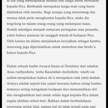
ta’ala
yang mendapatkan mandat dari langit untuk beribadah
kepada-Nya. Beribadah merupakan harga mati yang harus
dijalankan oleh mereka. Bagi sesiapa yang menentang dan
merasa tidak perlu menghamba kepada-Nya, maka dia
tergolong ke dalam orang-orang yang melampaui batas.
Ibadah sekaligus menjadi semacam peringatan atau penanda,
yakni bahwa manusia itu sungguh lemah di hadapan-Nya.
Oleh karena itu dalam menjalankan kewajiban sebagai hamba,
seseorang juga diperintahkan untuk memohon dan berdo’a
hanya kepada-Nya.
Dalam sebuah hadits riwayat Imam al-Tirmidziy dari sahabat
Anas
radliyallahu ‘anhu
Rasulullah
shallallahu ‘alaihi wa
sallam
menjelaskan bahwa do’a merupakan otak (inti) ibadah.
Artinya adalah seperti kita sadari bersama bahwa setiap hamba
tentunya sering mengalami kealpaan dari memantabkan diri
dan menghadirkan hati untuk selalu ingat kepada-Nya dalam
segala aktifitas sehari-hari. Bahkan dalam beribadahpun
seseorang sering lalai, namun hal ini tidak terjadi pada saat