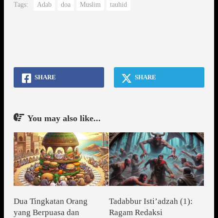
Tags:
Adab
doa
Muslim
tauhid
SHARE
SHARE
You may also like...
Dua Tingkatan Orang
Tadabbur Isti’adzah (1):
yang Berpuasa dan
Ragam Redaksi