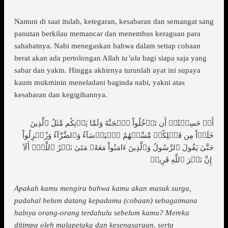
Namun di saat itulah, ketegaran, kesabaran dan semangat sang
panutan berkilau memancar dan menembus keraguan para
sahabatnya. Nabi menegaskan bahwa dalam setiap cobaan
berat akan ada pertolongan Allah
ta’ala
bagi siapa saja yang
sabar dan yakin. Hingga akhirnya turunlah ayat ini supaya
kaum mukminin meneladani baginda nabi, yakni atas
kesabaran dan kegigihannya.
أَمۡ حَسِبۡتُمۡ أَن تَدۡخُلُواْ ٱلۡجَنَّةَ وَلَمَّا يَأۡتِكُم مَّثَلُ ٱلَّذِينَ
خَلَوۡاْ مِن قَبۡلِكُمۖ مَّسَّتۡهُمُ ٱلۡبَأۡسَآءُ وَٱلضَّرَّآءُ وَزُلۡزِلُواْ
حَتَّىٰ يَقُولَ ٱلرَّسُولُ وَٱلَّذِينَ ءَامَنُواْ مَعَهُۥ مَتَىٰ نَصۡرُ ٱللَّهِۗ أَلَآ
إِنَّ نَصۡرَ ٱللَّهِ قَرِيبٞ
Apakah kamu mengira bahwa kamu akan masuk surga,
padahal belum datang kepadamu (cobaan) sebagaimana
halnya orang-orang terdahulu sebelum kamu? Mereka
ditimpa oleh malapetaka dan kesengsaraan, serta