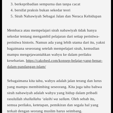
berkepribadian sempurna dan tanpa cacat
bersifat praksis bukan sekedar teori
Sirah Nabawiyah Sebagai Jalan dan Neraca Kehidupan
Membaca atau mempelajari sirah nabawiyah tidak hanya
sekedar tentang mengambil pelajaran dari setiap peristiwa-
peristiwa historis. Namun ada yang lebih utama dari itu, yakni
bagaimana seseorang setelah mempelajari sirah, kemudian
mampu mengejawantahkan wahyu ke dalam perilaku
keseharian.
https://cakobed.com/konsep-belajar-yang-benar-
dalam-pandangan-islam/
Sebagaimana kita tahu, wahyu adalah jalan terang dan lurus
yang mampu membimbing seseorang. Kita juga tahu bahwa
sirah nabawiyah adalah wahyu yang hidup dalam pribadi
rasulullah
shallallahu ‘alaihi wa sallam.
Oleh sebab itu,
semua perilaku, ketetapan, pemikiran dan segala hal yang
terkait dengan seorang muslim harus seimbang.