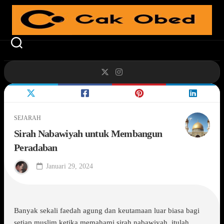
Skip
to
content
SEJARAH
Sirah Nabawiyah untuk Membangun
Peradaban
Januari 29, 2024
Banyak sekali faedah agung dan keutamaan luar biasa bagi
setiap muslim ketika memahami sirah nabawiyah, itulah