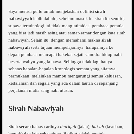
Saya merasa perlu untuk menjelaskan definisi
sirah
nabawiyyah
lebih dahulu, sebelum masuk ke sirah itu sendiri,
supaya terminologi ini tidak mengintimidasi pembaca pemula
yang bisa jadi masih asing atau samar-samar dengan kata sirah
nabawiyah. Selain itu, dengan memahami makna
sirah
nabawiyah
serta tujuan mempelajarinya, harapannya ke
depan pembaca mencapai hakekat sejati samudra hidup nabi
beserta wahyu yang ia bawa. Sehingga tidak lagi hanya
sebatas hapalan-hapalan kronologis semata yang sifatnya
permukaan, melainkan mampu mengarungi semua keluasan,
kedalaman dan segala yang ada dalam lautan di sepanjang
perjalanan mulia sang nabi utusan.
Sirah Nabawiyah
Sirah secara bahasa artinya
thariqah
(jalan),
hai`ah
(keadaan,
bentuk) dan lain sebagainya. Berikut adalah contoh