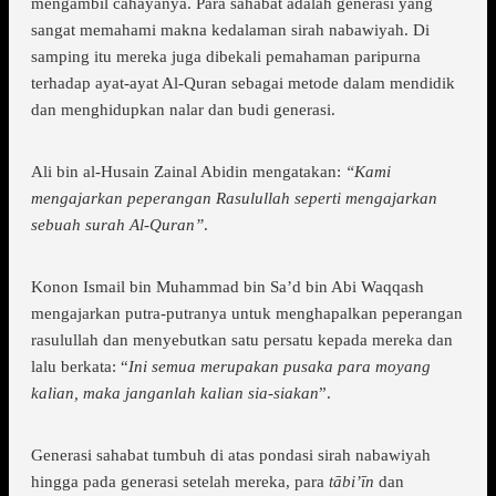
mengambil cahayanya. Para sahabat adalah generasi yang
sangat memahami makna kedalaman sirah nabawiyah. Di
samping itu mereka juga dibekali pemahaman paripurna
terhadap ayat-ayat Al-Quran sebagai metode dalam mendidik
dan menghidupkan nalar dan budi generasi.
Ali bin al-Husain Zainal Abidin mengatakan:
“Kami
mengajarkan peperangan Rasulullah seperti mengajarkan
sebuah surah Al-Quran”
.
Konon Ismail bin Muhammad bin Sa’d bin Abi Waqqash
mengajarkan putra-putranya untuk menghapalkan peperangan
rasulullah dan menyebutkan satu persatu kepada mereka dan
lalu berkata: “
Ini semua merupakan pusaka para moyang
kalian, maka janganlah kalian sia-siakan
”.
Generasi sahabat tumbuh di atas pondasi sirah nabawiyah
hingga pada generasi setelah mereka, para
tābi’īn
dan