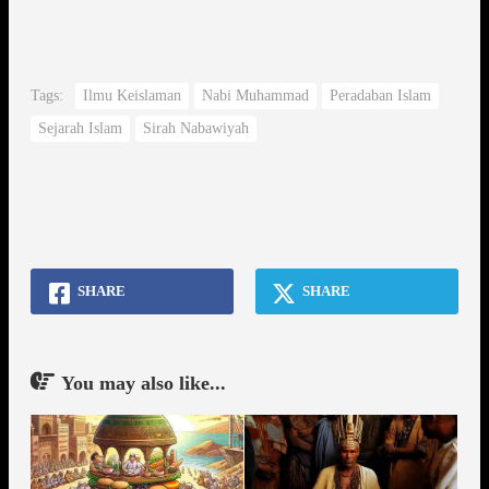
Tags:
Ilmu Keislaman
Nabi Muhammad
Peradaban Islam
Sejarah Islam
Sirah Nabawiyah
SHARE
SHARE
You may also like...