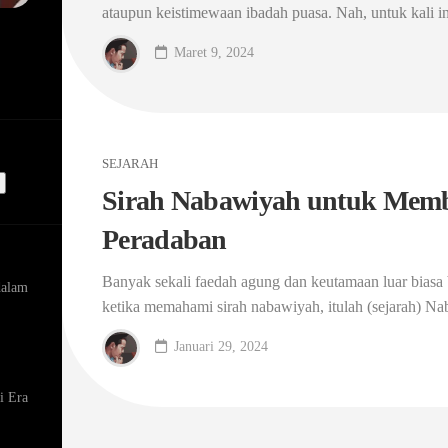
ataupun keistimewaan ibadah puasa. Nah, untuk kali in
Maret 9, 2024
SEJARAH
Sirah Nabawiyah untuk Mem
Peradaban
Banyak sekali faedah agung dan keutamaan luar biasa 
dalam
ketika memahami sirah nabawiyah, itulah (sejarah) Nab
Januari 29, 2024
i Era