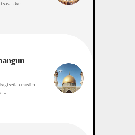
i saya akan...
bangun
bagi setiap muslim
i...