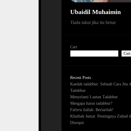
Ubaidil Muhaimin
Tiada takut jika itu benar
Cari
Cari
Recent Posts
Kaedah tadabbur: Sebuah Cara Jitu 
Tadabbur
Menyelami Lautan Tadabbur
Mengapa harus tadabbur?
Fafirru ilallah: Berlarilah!
Khutbah Jumat: Pentingnya Zuhud d
Disrupsi