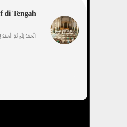
 di Tengah
الْحَمْدُ لِلّهِ ثُمَّ الْحَمْدُ 