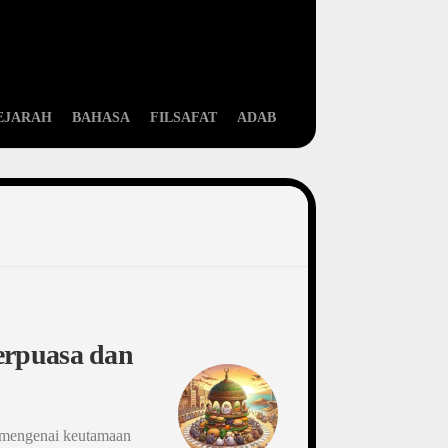
EJARAH
BAHASA
FILSAFAT
ADAB
erpuasa dan
n mengenai keutamaan