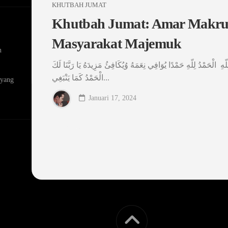
KHUTBAH JUMAT
Khutbah Jumat: Amar Makruf
Masyarakat Majemuk
n
لِلّهِ الْحَمْدُ لِلّهِ حَمْدًا يُوَافِي نِعَمَهُ وُيُكَافِئُ مَزِيدَهُ يَا رَبَّنَا لَكَ
الْحَمْدُ كَمَا يَنْبَغِي...
 yang
Januari 17, 2024