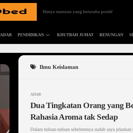
Hanya manusia yang berusaha positif
ADAB
PENDIDIKAN
KHUTBAH JUMAT
RENUNGAN
S
ISLAMIC
PARENTING
Ilmu Keislaman
ADAB
Dua Tingkatan Orang yang B
Rahasia Aroma tak Sedap
Dalam tulisan-tulisan sebelumnya sudah saya jelaska