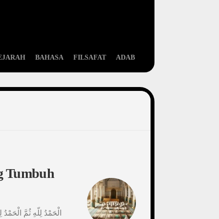
EJARAH
BAHASA
FILSAFAT
ADAB
ng Tumbuh
الْحَمْدُ لِلّهِ ثُمَّ الْحَمْدُ 