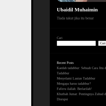
Ubaidil Muhaimin
Tiada takut jika itu benar
Cari
Cari
Recent Posts
Kaedah tadabbur: Sebuah Cara Jitu 
Tadabbur
Menyelami Lautan Tadabbur
Mengapa harus tadabbur?
Fafirru ilallah: Berlarilah!
Khutbah Jumat: Pentingnya Zuhud d
Disrupsi