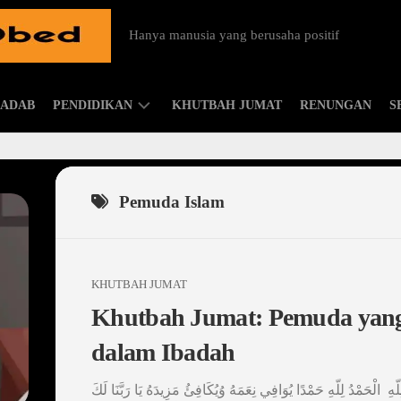
Hanya manusia yang berusaha positif
ADAB
PENDIDIKAN
KHUTBAH JUMAT
RENUNGAN
S
ISLAMIC
PARENTING
Pemuda Islam
KHUTBAH JUMAT
Khutbah Jumat: Pemuda ya
dalam Ibadah
لِلّهِ الْحَمْدُ لِلّهِ حَمْدًا يُوَافِي نِعَمَهُ وُيُكَافِئُ مَزِيدَهُ يَا رَبَّنَا لَكَ