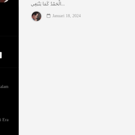
الْحَمْدُ كَمَا يَنْبَغِي...
Januari 18, 2024
dalam
i Era