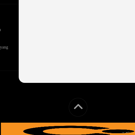
n
 yang