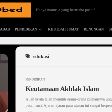
Hanya manusia yang berusaha positif
ADAB
PENDIDIKAN
KHUTBAH JUMAT
RENUNGAN
S
ISLAMIC
PARENTING
edukasi
PENDIDIKAN
Keutamaan Akhlak Islam
Allah ta’ala telah memilih orang-orang pilihanNya un
pesan suci. Ajaran-ajaran para utusan ini sangat berpen