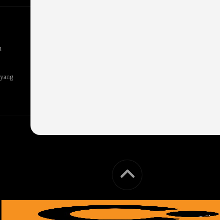
n
 yang