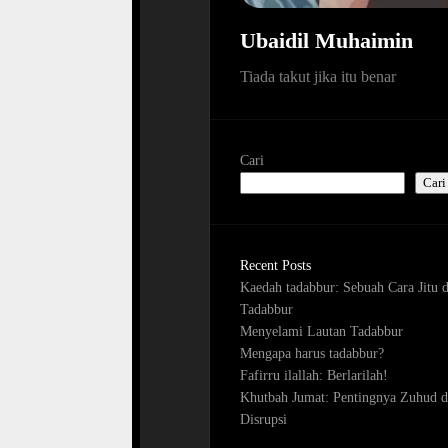
Ubaidil Muhaimin
Tiada takut jika itu benar
Cari
Cari
Recent Posts
Kaedah tadabbur: Sebuah Cara Jitu 
Tadabbur
Menyelami Lautan Tadabbur
Mengapa harus tadabbur?
Fafirru ilallah: Berlarilah!
Khutbah Jumat: Pentingnya Zuhud d
Disrupsi