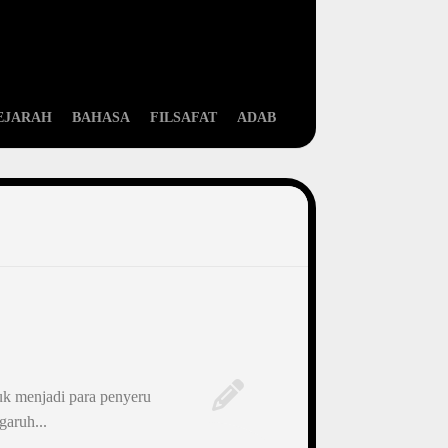
EJARAH
BAHASA
FILSAFAT
ADAB
tuk menjadi para penyeru
garuh...