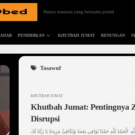
Hanya manusia yang berusaha positif
ADAB
PENDIDIKAN
KHUTBAH JUMAT
RENUNGAN
S
ISLAMIC
PARENTING
Tasawuf
KHUTBAH JUMAT
Khutbah Jumat: Pentingnya 
Disrupsi
لِلّهِ الْحَمْدُ لِلّهِ حَمْدًا يُوَافِي نِعَمَهُ وُيُكَافِئُ مَزِيدَهُ يَا رَبَّنَا لَكَ