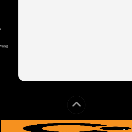
n
 yang