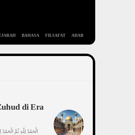
EJARAH
BAHASA
FILSAFAT
ADAB
Zuhud di Era
الْحَمْدُ لِلّهِ ثُمَّ الْحَمْدُ 