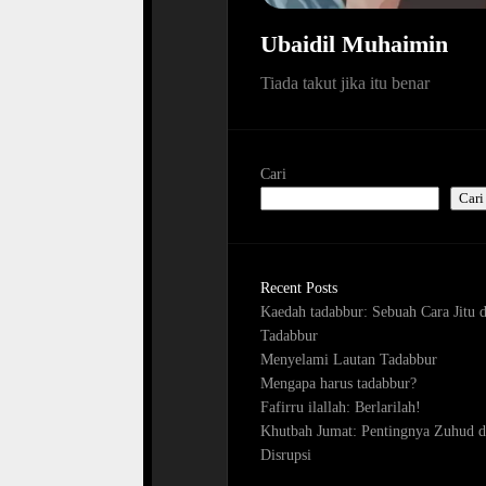
Ubaidil Muhaimin
Tiada takut jika itu benar
Cari
Cari
Recent Posts
Kaedah tadabbur: Sebuah Cara Jitu 
Tadabbur
Menyelami Lautan Tadabbur
Mengapa harus tadabbur?
Fafirru ilallah: Berlarilah!
Khutbah Jumat: Pentingnya Zuhud d
Disrupsi