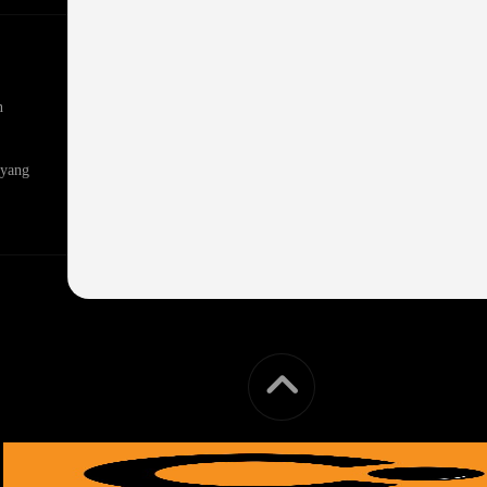
n
 yang