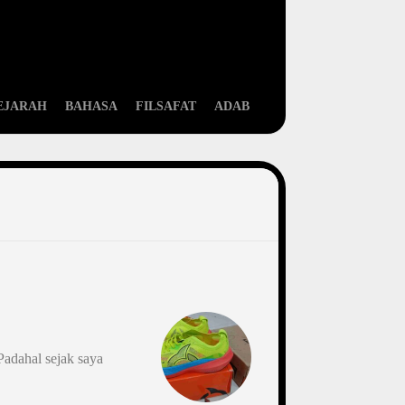
EJARAH
BAHASA
FILSAFAT
ADAB
Padahal sejak saya