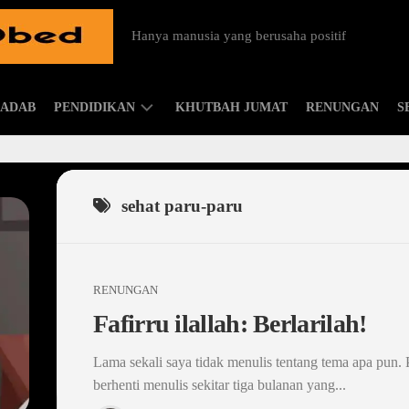
Hanya manusia yang berusaha positif
ADAB
PENDIDIKAN
KHUTBAH JUMAT
RENUNGAN
S
ISLAMIC
PARENTING
sehat paru-paru
RENUNGAN
Fafirru ilallah: Berlarilah!
Lama sekali saya tidak menulis tentang tema apa pun. 
berhenti menulis sekitar tiga bulanan yang...