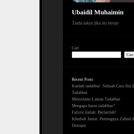
Ubaidil Muhaimin
Tiada takut jika itu benar
Cari
Cari
Recent Posts
Kaedah tadabbur: Sebuah Cara Jitu 
Tadabbur
Menyelami Lautan Tadabbur
Mengapa harus tadabbur?
Fafirru ilallah: Berlarilah!
Khutbah Jumat: Pentingnya Zuhud d
Disrupsi