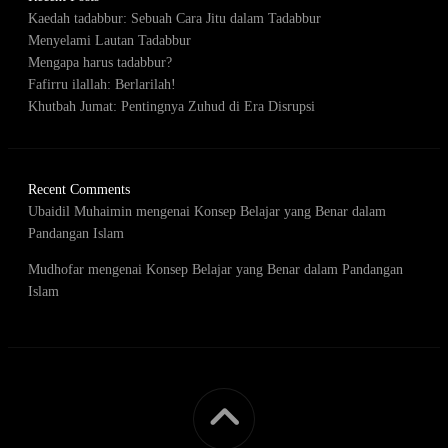
Kaedah tadabbur: Sebuah Cara Jitu dalam Tadabbur
Menyelami Lautan Tadabbur
Mengapa harus tadabbur?
Fafirru ilallah: Berlarilah!
Khutbah Jumat: Pentingnya Zuhud di Era Disrupsi
Recent Comments
Ubaidil Muhaimin
mengenai
Konsep Belajar yang Benar dalam
Pandangan Islam
Mudhofar
mengenai
Konsep Belajar yang Benar dalam Pandangan
Islam