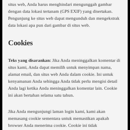
situs web, Anda harus menghindari mengunggah gambar
dengan data lokasi tertanam (GPS EXIF) yang disertakan.
Pengunjung ke situs web dapat mengunduh dan mengekstrak
data lokasi apa pun dari gambar di situs web.
Cookies
Teks yang disarankan:
Jika Anda meninggalkan komentar di
situs kami, Anda dapat memilih untuk menyimpan nama,
alamat email, dan situs web Anda dalam cookie. Ini untuk
kenyamanan Anda sehingga Anda tidak perlu mengisi detail
Anda lagi ketika Anda meninggalkan komentar lain. Cookie
ini akan bertahan selama satu tahun.
Jika Anda mengunjungi laman login kami, kami akan
memasang cookie sementara untuk memastikan apakah
browser Anda menerima cookie. Cookie ini tidak