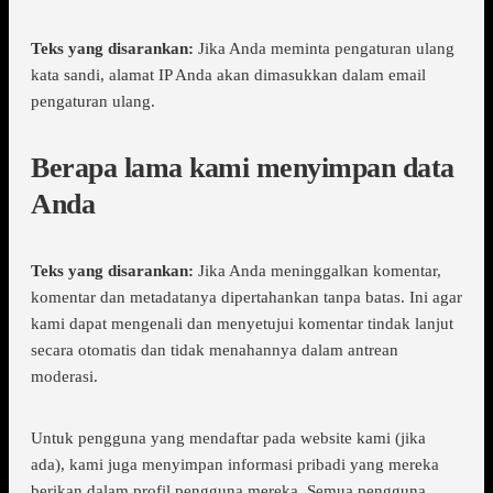
Teks yang disarankan:
Jika Anda meminta pengaturan ulang
kata sandi, alamat IP Anda akan dimasukkan dalam email
pengaturan ulang.
Berapa lama kami menyimpan data
Anda
Teks yang disarankan:
Jika Anda meninggalkan komentar,
komentar dan metadatanya dipertahankan tanpa batas. Ini agar
kami dapat mengenali dan menyetujui komentar tindak lanjut
secara otomatis dan tidak menahannya dalam antrean
moderasi.
Untuk pengguna yang mendaftar pada website kami (jika
ada), kami juga menyimpan informasi pribadi yang mereka
berikan dalam profil pengguna mereka. Semua pengguna