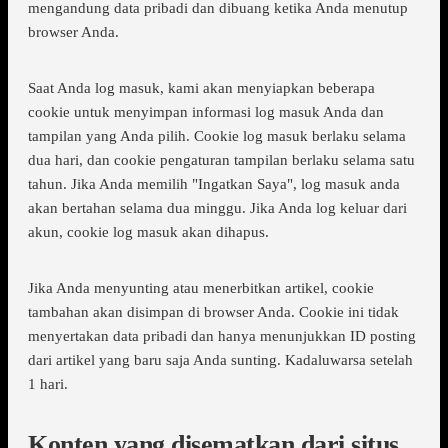
mengandung data pribadi dan dibuang ketika Anda menutup
browser Anda.
Saat Anda log masuk, kami akan menyiapkan beberapa
cookie untuk menyimpan informasi log masuk Anda dan
tampilan yang Anda pilih. Cookie log masuk berlaku selama
dua hari, dan cookie pengaturan tampilan berlaku selama satu
tahun. Jika Anda memilih "Ingatkan Saya", log masuk anda
akan bertahan selama dua minggu. Jika Anda log keluar dari
akun, cookie log masuk akan dihapus.
Jika Anda menyunting atau menerbitkan artikel, cookie
tambahan akan disimpan di browser Anda. Cookie ini tidak
menyertakan data pribadi dan hanya menunjukkan ID posting
dari artikel yang baru saja Anda sunting. Kadaluwarsa setelah
1 hari.
Konten yang disematkan dari situs